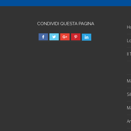
CONDIVIDI QUESTA PAGINA
H
Lo
Il
Ma
Si
Ma
An