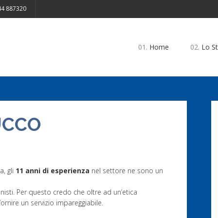
4 887320
01.
Home
02.
Lo St
UCCO
, gli
11 anni di esperienza
nel settore ne sono un
onisti. Per questo credo che oltre ad un’etica
fornire un servizio impareggiabile.