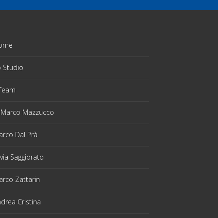
ome
 Studio
 Team
Marco Mazzucco
rco Dal Prà
lvia Saggiorato
rco Zattarin
drea Cristina