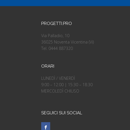
PROGETTI.PRO
Via Palladio, 10
36025 Noventa Vicentina (Vi)
Tel. 0444 887320
ORARI
LUNEDÌ / VENERDÌ
9:00 – 12:00 | 15:30 – 18:30
MERCOLEDÌ CHIUSO
SEGUICI SUI SOCIAL